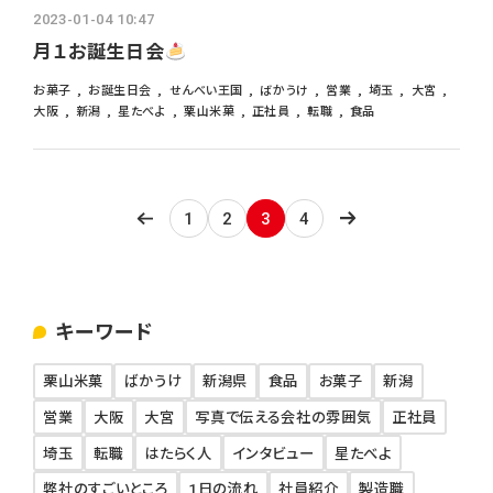
2023-01-04 10:47
月１お誕生日会
お菓子
お誕生日会
せんべい王国
ばかうけ
営業
埼玉
大宮
大阪
新潟
星たべよ
栗山米菓
正社員
転職
食品
1
2
3
4
キーワード
栗山米菓
ばかうけ
新潟県
食品
お菓子
新潟
営業
大阪
大宮
写真で伝える会社の雰囲気
正社員
埼玉
転職
はたらく人
インタビュー
星たべよ
弊社のすごいところ
1日の流れ
社員紹介
製造職