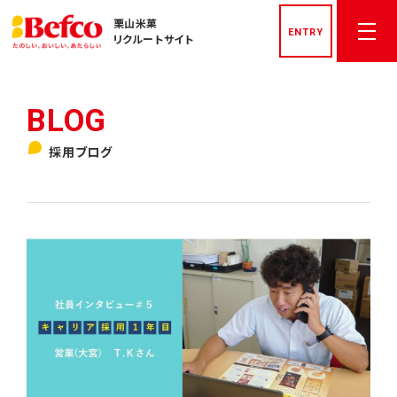
栗山米菓
ENTRY
リクルートサイト
トップページ
採用ブログ
社長メッセージ
先輩社員インタビュー
栗山米菓を知る
数字でみる栗山米菓
私たちの文化