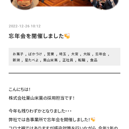
よくあるご質問
採用ブログ
2022-12-26 10:12
忘年会を開催しました
インターンシップ
募集要項
お菓子
ばかうけ
営業
埼玉
大宮
大阪
忘年会
新潟
星たべよ
栗山米菓
正社員
転職
食品
こんにちは！
株式会社栗山米菓の採用担当です！
今年も残りわずかとなりました・・・
弊社では各事業所で忘年会を開催しました！
コロナ禍ではありますが感染対策を行いながら、今年1年の