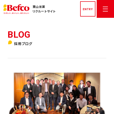
栗山米菓
ENTRY
リクルートサイト
トップページ
採用ブログ
社長メッセージ
先輩社員インタビュー
栗山米菓を知る
数字でみる栗山米菓
私たちの文化