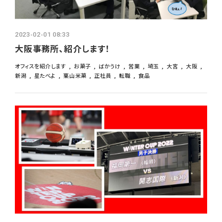
よくあるご質問
採用ブログ
2023-02-01 08:33
大阪事務所、紹介します！
インターンシップ
オフィスを紹介します
お菓子
ばかうけ
営業
埼玉
大宮
大阪
新潟
星たべよ
栗山米菓
正社員
転職
食品
募集要項