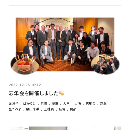
2022-12-26 10:12
忘年会を開催しました
お菓子
ばかうけ
営業
埼玉
大宮
大阪
忘年会
新潟
星たべよ
栗山米菓
正社員
転職
食品