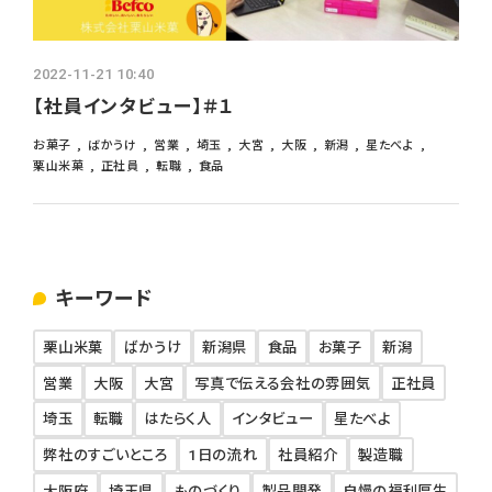
2022-11-21 10:40
【社員インタビュー】＃１
お菓子
ばかうけ
営業
埼玉
大宮
大阪
新潟
星たべよ
栗山米菓
正社員
転職
食品
キーワード
栗山米菓
ばかうけ
新潟県
食品
お菓子
新潟
営業
大阪
大宮
写真で伝える会社の雰囲気
正社員
埼玉
転職
はたらく人
インタビュー
星たべよ
弊社のすごいところ
1日の流れ
社員紹介
製造職
大阪府
埼玉県
ものづくり
製品開発
自慢の福利厚生