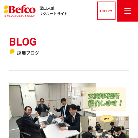
栗山米菓
ENTRY
リクルートサイト
トップページ
採用ブログ
社長メッセージ
先輩社員インタビュー
栗山米菓を知る
数字でみる栗山米菓
私たちの文化