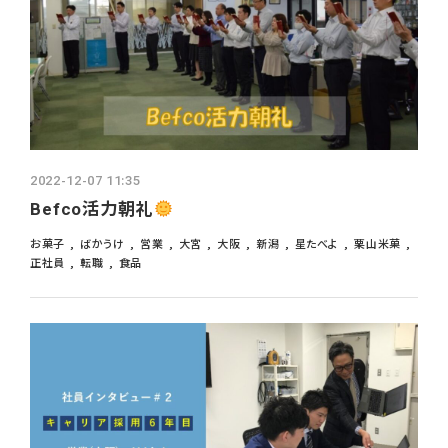
2022-12-07 11:35
Befco活力朝礼
お菓子
ばかうけ
営業
大宮
大阪
新潟
星たべよ
栗山米菓
正社員
転職
食品