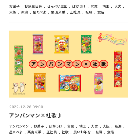
お菓子
お誕生日会
せんべい王国
ばかうけ
営業
埼玉
大宮
大阪
新潟
星たべよ
栗山米菓
正社員
転職
食品
2022-12-28 09:00
アンパンマン×社歌♪
アンパンマン
お菓子
ばかうけ
営業
埼玉
大宮
大阪
新潟
星たべよ
栗山米菓
正社員
社歌
良いお年を
転職
食品