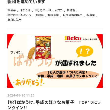
緩和を進めています
お菓子
ばかうけ
はじめの一歩
ベフコ
多様性
弊社のすごいところ
新潟県
栗山米菓
自慢の福利厚生
製造業
身だしなみ
2024-01-30 11:27
【祝】ばかうけ、平成の好きなお菓子 TOP10にラ
ンクイン！！