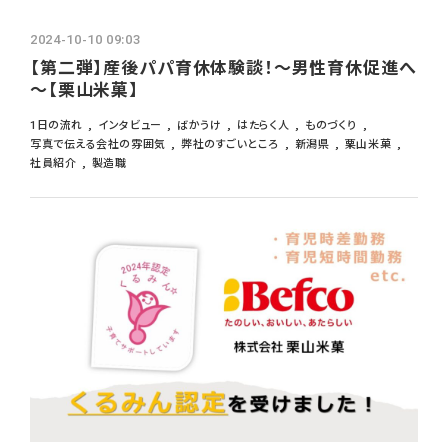
2024-10-10 09:03
【第二弾】産後パパ育休体験談！～男性育休促進へ
～【栗山米菓】
1日の流れ
インタビュー
ばかうけ
はたらく人
ものづくり
写真で伝える会社の雰囲気
弊社のすごいところ
新潟県
栗山米菓
社員紹介
製造職