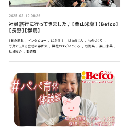
2025-03-19 08:26
社員旅行に行ってきました♪【栗山米菓】【Befco】
【長野】【群馬】
1日の流れ
インタビュー
ばかうけ
はたらく人
ものづくり
写真で伝える会社の雰囲気
弊社のすごいところ
新潟県
栗山米菓
社員紹介
製造職