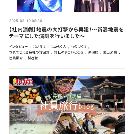
よくあるご質問
採用ブログ
2025-03-19 08:30
【社内演劇】地震の大打撃から再建！～新潟地震を
テーマにした演劇を行いました～
インターンシップ
インタビュー
ばかうけ
はたらく人
ものづくり
写真で伝える会社の雰囲気
弊社のすごいところ
新潟県
栗山米菓
募集要項
社員紹介
製造職