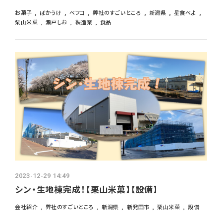
お菓子
ばかうけ
ベフコ
弊社のすごいところ
新潟県
星食べよ
栗山米菓
瀬戸しお
製造業
食品
2023-12-29 14:49
シン・生地棟完成！【栗山米菓】【設備】
会社紹介
弊社のすごいところ
新潟県
新発田市
栗山米菓
設備