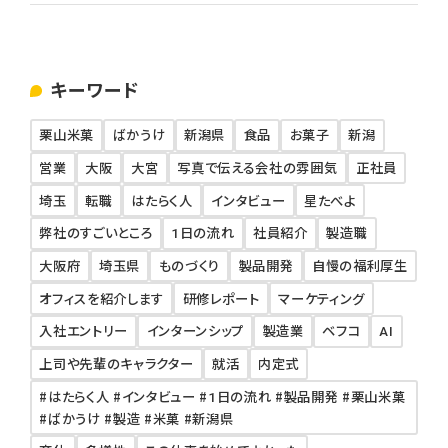
キーワード
栗山米菓
ばかうけ
新潟県
食品
お菓子
新潟
営業
大阪
大宮
写真で伝える会社の雰囲気
正社員
埼玉
転職
はたらく人
インタビュー
星たべよ
弊社のすごいところ
1日の流れ
社員紹介
製造職
大阪府
埼玉県
ものづくり
製品開発
自慢の福利厚生
オフィスを紹介します
研修レポート
マーケティング
入社エントリー
インターンシップ
製造業
ベフコ
AI
上司や先輩のキャラクター
就活
内定式
#はたらく人 #インタビュー #1日の流れ #製品開発 #栗山米菓
#ばかうけ #製造 #米菓 #新潟県