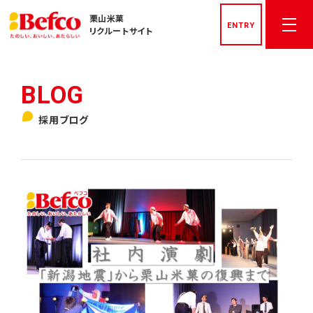
栗山米菓
ENTRY
リクルートサイト
トップページ
採用ブログ
社長メッセージ
先輩社員インタビュー
栗山米菓を知る
数字でみる栗山米菓
私たちの文化