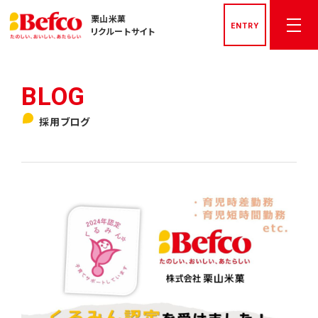
栗山米菓
ENTRY
リクルートサイト
トップページ
採用ブログ
社長メッセージ
先輩社員インタビュー
栗山米菓を知る
数字でみる栗山米菓
私たちの文化