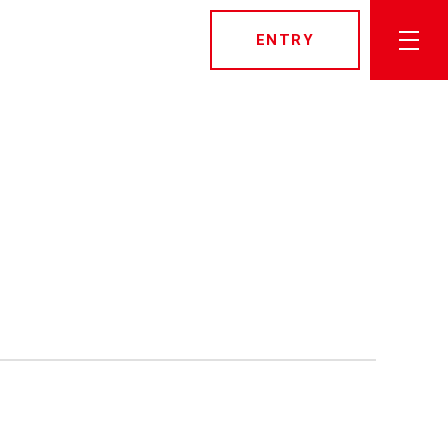
ENTRY
トップページ
社長メッセージ
先輩社員インタビュー
栗山米菓を知る
数字でみる栗山米菓