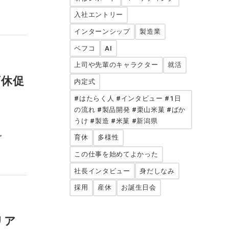
入社エントリー
インターンシップ
製造業
ベフコ
AI
上司や先輩のキャラクター
就活
育休促
内定式
#はたらく人 #インタビュー #1日
の流れ #製品開発 #栗山米菓 #ばか
うけ #製造 #米菓 #新潟県
育休
多様性
この仕事を始めてよかった
社長インタビュー
身だしなみ
採用
産休
お誕生日会
リア