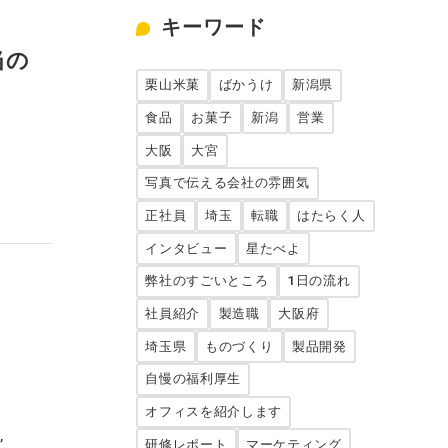
私たちの文化
キーワード
当の
よくあるご質問
栗山米菓
ばかうけ
新潟県
食品
お菓子
新潟
営業
採用ブログ
大阪
大宮
写真で伝える会社の雰囲気
インターンシップ
正社員
埼玉
転職
はたらく人
インタビュー
星たべよ
募集要項
弊社のすごいところ
1日の流れ
社員紹介
製造職
大阪府
埼玉県
ものづくり
製品開発
自慢の福利厚生
オフィスを紹介します
研修レポート
マーケティング