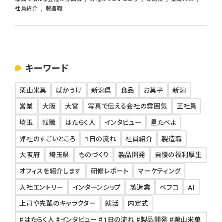
社員紹介
製造職
キーワード
栗山米菓
ばかうけ
新潟県
食品
お菓子
新潟
営業
大阪
大宮
写真で伝える会社の雰囲気
正社員
埼玉
転職
はたらく人
インタビュー
星たべよ
弊社のすごいところ
1日の流れ
社員紹介
製造職
大阪府
埼玉県
ものづくり
製品開発
自慢の福利厚生
オフィスを紹介します
研修レポート
マーケティング
入社エントリー
インターンシップ
製造業
ベフコ
AI
上司や先輩のキャラクター
就活
内定式
#はたらく人 #インタビュー #1日の流れ #製品開発 #栗山米菓