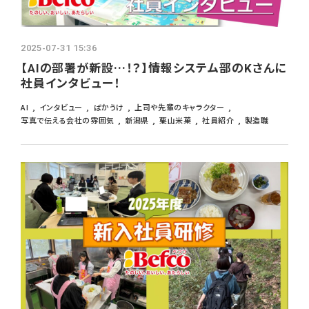
よくあるご質問
採用ブログ
2025-07-31 15:36
【AIの部署が新設…！？】情報システム部のKさんに
社員インタビュー！
インターンシップ
AI
インタビュー
ばかうけ
上司や先輩のキャラクター
写真で伝える会社の雰囲気
新潟県
栗山米菓
社員紹介
製造職
募集要項