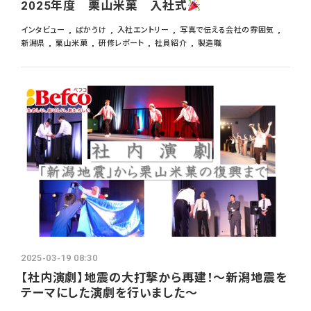
2025年度 栗山米菓 入社式
インタビュー
ばかうけ
入社エントリー
写真で伝える会社の雰囲気
新潟県
栗山米菓
研修レポート
社員紹介
製造職
2025-03-19 08:30
【社内演劇】地震の大打撃から再建！～新潟地震を
テーマにした演劇を行いました～