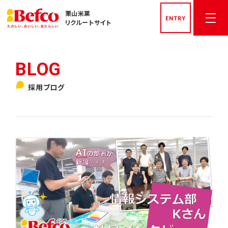
栗山米菓
ENTRY
リクルートサイト
トップページ
採用ブログ
社長メッセージ
先輩社員インタビュー
栗山米菓を知る
数字でみる栗山米菓
私たちの文化