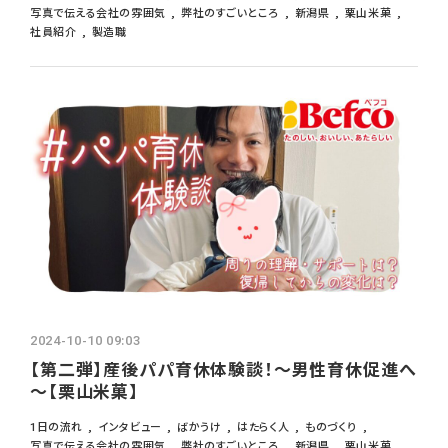
写真で伝える会社の雰囲気
弊社のすごいところ
新潟県
栗山米菓
社員紹介
製造職
2024-10-10 09:03
【第二弾】産後パパ育休体験談！～男性育休促進へ
～【栗山米菓】
1日の流れ
インタビュー
ばかうけ
はたらく人
ものづくり
写真で伝える会社の雰囲気
弊社のすごいところ
新潟県
栗山米菓