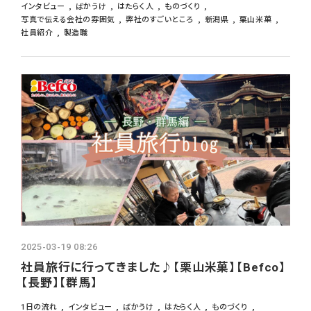
インタビュー
ばかうけ
はたらく人
ものづくり
写真で伝える会社の雰囲気
弊社のすごいところ
新潟県
栗山米菓
社員紹介
製造職
2025-03-19 08:26
社員旅行に行ってきました♪【栗山米菓】【Befco】
【長野】【群馬】
1日の流れ
インタビュー
ばかうけ
はたらく人
ものづくり