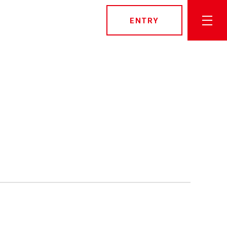
ENTRY
トップページ
社長メッセージ
先輩社員インタビュー
栗山米菓を知る
数字でみる栗山米菓