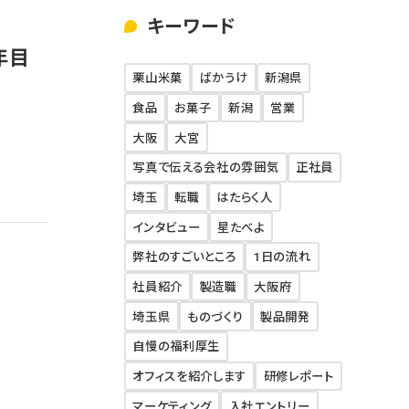
私たちの文化
キーワード
年目
よくあるご質問
栗山米菓
ばかうけ
新潟県
食品
お菓子
新潟
営業
採用ブログ
大阪
大宮
写真で伝える会社の雰囲気
正社員
インターンシップ
埼玉
転職
はたらく人
インタビュー
星たべよ
募集要項
弊社のすごいところ
1日の流れ
社員紹介
製造職
大阪府
埼玉県
ものづくり
製品開発
自慢の福利厚生
オフィスを紹介します
研修レポート
マーケティング
入社エントリー