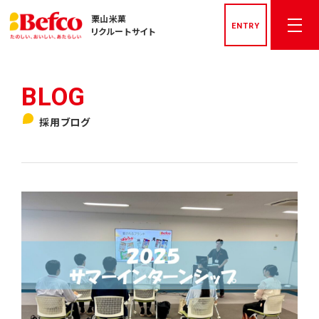
栗山米菓
ENTRY
リクルートサイト
トップページ
採用ブログ
社長メッセージ
先輩社員インタビュー
栗山米菓を知る
数字でみる栗山米菓
私たちの文化