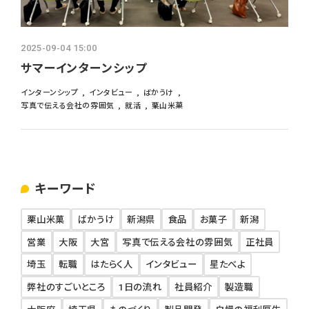
よくあるご質問
採用ブログ
2025-09-04 15:00
サマーインターンシップ
インターンシップ
インターンシップ
インタビュー
ばかうけ
写真で伝える会社の雰囲気
就活
栗山米菓
募集要項
キーワード
栗山米菓
ばかうけ
新潟県
食品
お菓子
新潟
営業
大阪
大宮
写真で伝える会社の雰囲気
正社員
埼玉
転職
はたらく人
インタビュー
星たべよ
弊社のすごいところ
1日の流れ
社員紹介
製造職