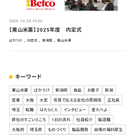
よくあるご質問
採用ブログ
2025-10-24 10:36
【栗山米菓】2025年度 内定式
インターンシップ
ばかうけ
内定式
新潟県
栗山米菓
募集要項
キーワード
栗山米菓
ばかうけ
新潟県
食品
お菓子
新潟
営業
大阪
大宮
写真で伝える会社の雰囲気
正社員
埼玉
転職
はたらく人
インタビュー
星たべよ
弊社のすごいところ
1日の流れ
社員紹介
製造職
大阪府
埼玉県
ものづくり
製品開発
自慢の福利厚生