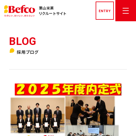
栗山米菓
ENTRY
リクルートサイト
トップページ
採用ブログ
社長メッセージ
先輩社員インタビュー
栗山米菓を知る
数字でみる栗山米菓
私たちの文化