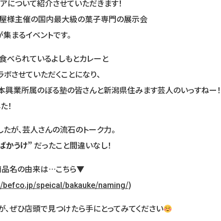
アについて紹介させていただきます！
星屋様主催の国内最大級の菓子専門の展示会
が集まるイベントです。
食べられているよしもとカレーと
ボさせていただくことになり、
吉本興業所属のぼる塾の皆さんと新潟県住みます芸人のいっすねー
た！
たが、芸人さんの流石のトーク力。
ばかうけ”
だったこと間違いなし！
商品名の由来は…こちら▼
//befco.jp/speical/bakauke/naming/
)
が、ぜひ店頭で見つけたら手にとってみてください