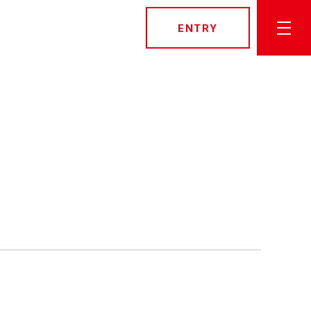
ENTRY
トップページ
社長メッセージ
先輩社員インタビュー
栗山米菓を知る
数字でみる栗山米菓